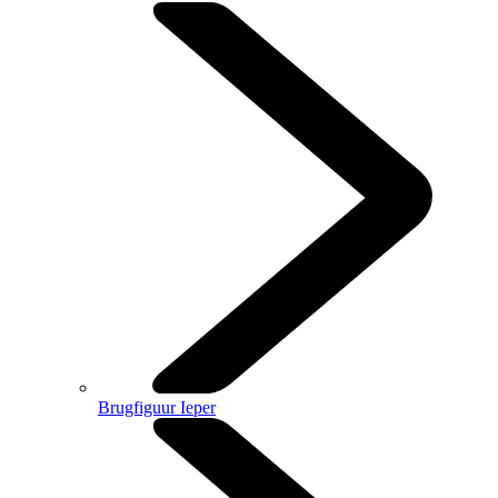
Brugfiguur Ieper