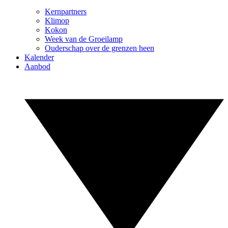
Kernpartners
Klimop
Kokon
Week van de Groeilamp
Ouderschap over de grenzen heen
Kalender
Aanbod