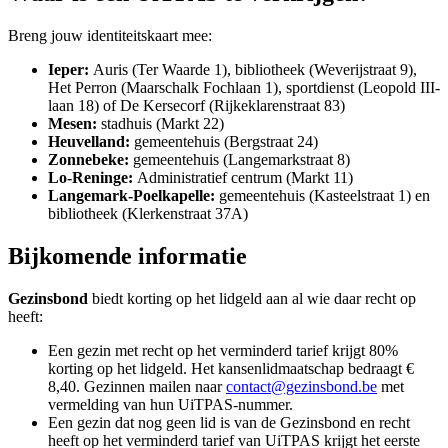
Breng jouw identiteitskaart mee:
Ieper:
Auris (Ter Waarde 1), bibliotheek (Weverijstraat 9),
Het Perron (Maarschalk Fochlaan 1), sportdienst (Leopold III-
laan 18) of De Kersecorf (Rijkeklarenstraat 83)
Mesen:
stadhuis (Markt 22)
Heuvelland:
gemeentehuis (Bergstraat 24)
Zonnebeke:
gemeentehuis (Langemarkstraat 8)
Lo-Reninge:
Administratief centrum (Markt 11)
Langemark-Poelkapelle:
gemeentehuis (Kasteelstraat 1) en
bibliotheek (Klerkenstraat 37A)
Bijkomende informatie
Gezinsbond
biedt korting op het lidgeld aan al wie daar recht op
heeft:
Een gezin met recht op het verminderd tarief krijgt 80%
korting op het lidgeld. Het kansenlidmaatschap bedraagt €
8,40. Gezinnen mailen naar
contact@gezinsbond.be
met
vermelding van hun UiTPAS-nummer.
Een gezin dat nog geen lid is van de Gezinsbond en recht
heeft op het verminderd tarief van UiTPAS krijgt het eerste