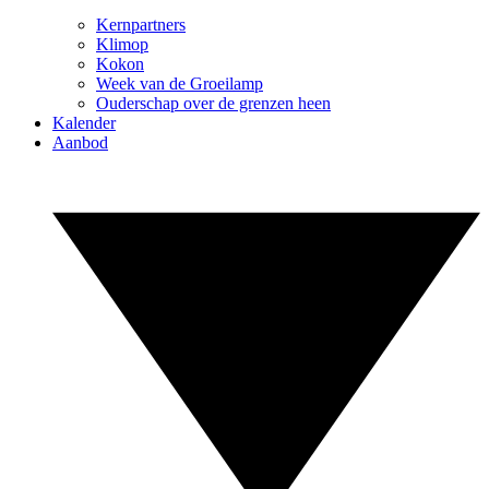
Kernpartners
Klimop
Kokon
Week van de Groeilamp
Ouderschap over de grenzen heen
Kalender
Aanbod